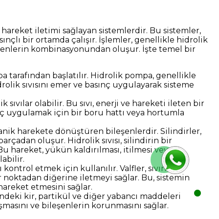
 hareket iletimi sağlayan sistemlerdir. Bu sistemler,
sınçlı bir ortamda çalışır. İşlemler, genellikle hidrolik
ileşenlerin kombinasyonundan oluşur. İşte temel bir
 tarafından başlatılır. Hidrolik pompa, genellikle
rolik sıvısını emer ve basınç uygulayarak sisteme
k sıvılar olabilir. Bu sıvı, enerji ve hareketi ileten bir
ınç uygulamak için bir boru hattı veya hortumla
ekanik harekete dönüştüren bileşenlerdir. Silindirler,
arçadan oluşur. Hidrolik sıvısı, silindirin bir
Bu hareket, yükün kaldırılması, itilmesi veya
abilir.
ı kontrol etmek için kullanılır. Valfler, sıvının
r noktadan diğerine iletmeyi sağlar. Bu, sistemin
areket etmesini sağlar.
içindeki kir, partikül ve diğer yabancı maddeleri
ışmasını ve bileşenlerin korunmasını sağlar.