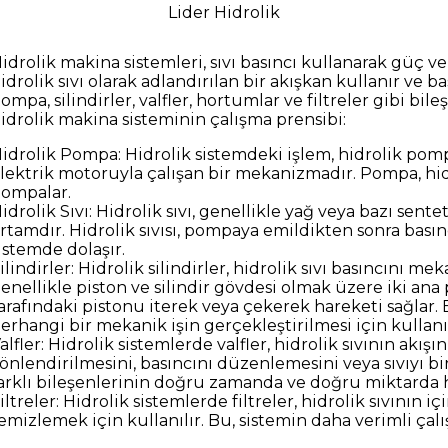
Lider Hidrolik
idrolik makina sistemleri, sıvı basıncı kullanarak güç ve
idrolik sıvı olarak adlandırılan bir akışkan kullanır ve ba
ompa, silindirler, valfler, hortumlar ve filtreler gibi b
idrolik makina sisteminin çalışma prensibi:
idrolik Pompa: Hidrolik sistemdeki işlem, hidrolik pompa
lektrik motoruyla çalışan bir mekanizmadır. Pompa, hid
ompalar.
idrolik Sıvı: Hidrolik sıvı, genellikle yağ veya bazı senteti
rtamdır. Hidrolik sıvısı, pompaya emildikten sonra bas
istemde dolaşır.
ilindirler: Hidrolik silindirler, hidrolik sıvı basıncını m
enellikle piston ve silindir gövdesi olmak üzere iki ana p
arafındaki pistonu iterek veya çekerek hareketi sağlar. 
erhangi bir mekanik işin gerçekleştirilmesi için kullanıl
alfler: Hidrolik sistemlerde valfler, hidrolik sıvının akışın
önlendirilmesini, basıncını düzenlemesini veya sıvıyı bi
arklı bileşenlerinin doğru zamanda ve doğru miktarda h
iltreler: Hidrolik sistemlerde filtreler, hidrolik sıvının 
emizlemek için kullanılır. Bu, sistemin daha verimli çal