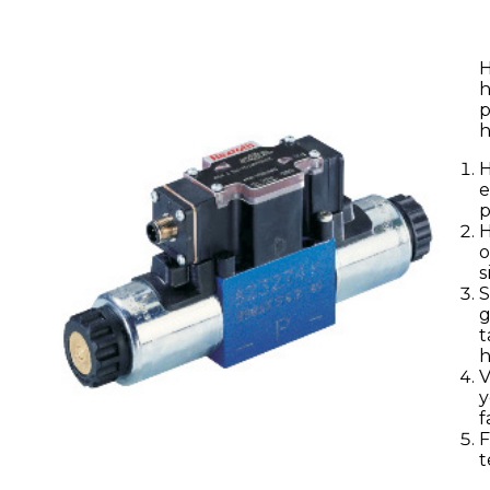
H
h
p
h
H
e
p
H
o
s
S
g
t
h
V
y
f
F
t